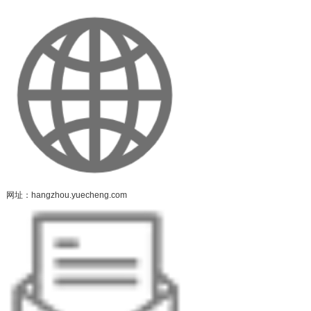
网址：hangzhou.yuecheng.com