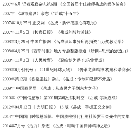
2007年6月 记者观察杂志第6期 《全国首届十佳律师岳成的媒体传奇》
2007年 《城市建设》杂志《“岳成”十五年》
2007年10月25日 正义网 《岳成：胸怀感激心存敬畏》
2007年11月5日 《检察日报》 《岳成的酸甜苦辣》
2008年3月29日 中国广播网 《岳成律师事务所再捐资百万奖教助学》
2008年4月25日《西部时报》地方专题整版报道《所训--思想的渗透力》
2008年11月3日 《人民教育》 《聚峰始为岳 忠信业竟成》
2009年6月创刊号；《21世纪环球人物》 《传承龙商精神 构建和谐商会
2009年第12期《香格里拉》杂志 《岳成：专制和激情不矛盾》
2009年 中国商界网 《岳成：从农民之子到东方之子》
2010年《中国信息报》第001期第6版法制时空 《岳成 每跃必成》
2012年04月12日《 光明日报 》 13 版《岳成：手握正义之剑》
2014年中国国门时报总编辑、中国质检报刊社副社长贾玉奎先生的文集
2014年7月号《活力》杂志 《岳成：唱响中国律师精神之歌》