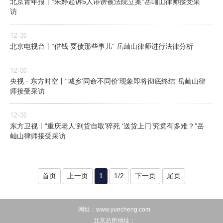
北京青年报丨“朱婷起诉5人诽谤被法院立案”岳屾山律师接受采
访
12-30
北京电视台丨“借钱 要债那些事儿” 岳屾山律师进行法律分析
12-30
央视 · 东方时空丨“城乡‘同命不同价’现象即将彻底终结”岳屾山律
师接受采访
12-30
东方卫视丨“重庆老人‘到货自取’猝死 ‘送货上门’究竟有多难？”岳
屾山律师接受采访
首页
上一页
1
1/2
下一页
尾页
网址：www.yuecheng.com
北京总所地址：