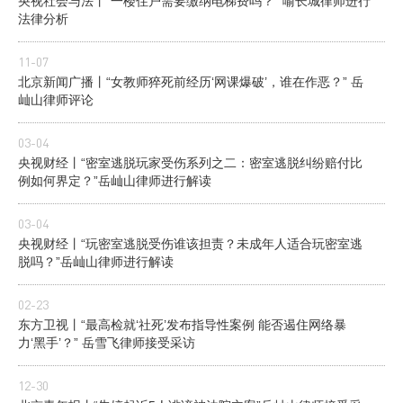
央视社会与法丨“一楼住户需要缴纳电梯费吗？” 喻长城律师进行
法律分析
11-07
北京新闻广播丨“女教师猝死前经历‘网课爆破’，谁在作恶？” 岳
屾山律师评论
03-04
央视财经丨“密室逃脱玩家受伤系列之二：密室逃脱纠纷赔付比
例如何界定？”岳屾山律师进行解读
03-04
央视财经丨“玩密室逃脱受伤谁该担责？未成年人适合玩密室逃
脱吗？”岳屾山律师进行解读
02-23
东方卫视丨“最高检就‘社死’发布指导性案例 能否遏住网络暴
力‘黑手’？” 岳雪飞律师接受采访
12-30