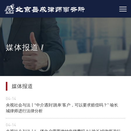
媒体报道 /
媒体报道
04-14
央视社会与法丨“中介遇到‘跳单’客户，可以要求赔偿吗？” 喻长
城律师进行法律分析
04-14